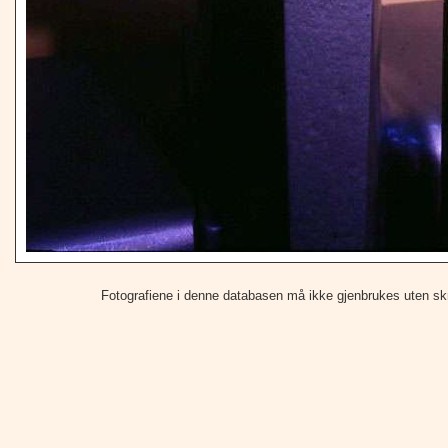
Fotografiene i denne databasen må ikke gjenbrukes uten skrift