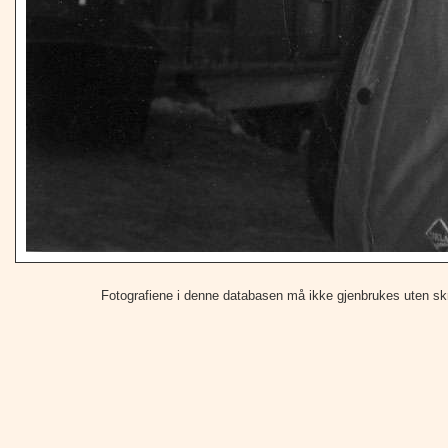
Fotografiene i denne databasen må ikke gjenbrukes uten skrift